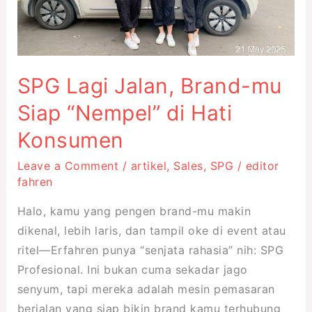
Siap
“Nempel”
di
Hati
SPG Lagi Jalan, Brand-mu
Konsumen
Siap “Nempel” di Hati
Konsumen
Leave a Comment
/
artikel
,
Sales
,
SPG
/
editor
fahren
Halo, kamu yang pengen brand-mu makin
dikenal, lebih laris, dan tampil oke di event atau
ritel—Erfahren punya “senjata rahasia” nih: SPG
Profesional. Ini bukan cuma sekadar jago
senyum, tapi mereka adalah mesin pemasaran
berjalan yang siap bikin brand kamu terhubung