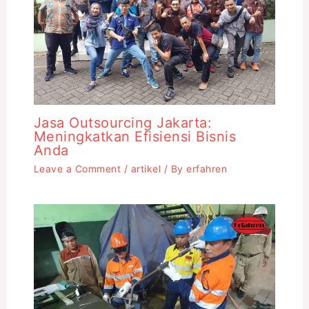
Jasa Outsourcing Jakarta:
Meningkatkan Efisiensi Bisnis
Anda
Leave a Comment
/
artikel
/ By
erfahren