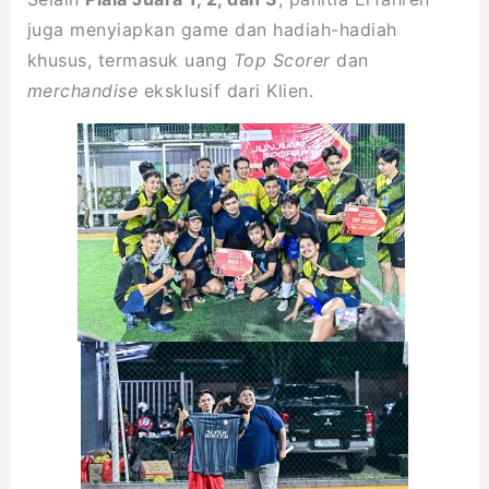
juga menyiapkan game dan hadiah-hadiah
khusus, termasuk uang
Top Scorer
dan
merchandise
eksklusif dari Klien.