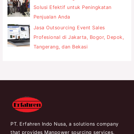
Solusi Efektif untuk Peningkatan
Penjualan Anda
Jasa Outsourcing Event Sales
Profesional di Jakarta, Bogor, Depok,
Tangerang, dan Bekasi
PT. Erfahren Indo Nusa, a solutions company
that provides Manpower sourcing services,